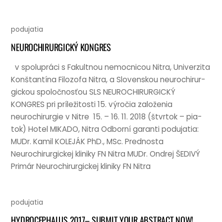
podujatia
NEUROCHIRURGICKÝ KONGRES
v spo­lupráci s Fak­ult­nou nemoc­nicou Nitra, Uni­verz­ita
Konštantína Filo­zofa Nitra, a Slov­enskou neurochirur­
gick­ou spo­ločnosťou SLS NEUROCHIRURGICKÝ
KONGRES pri príležitosti 15. výročia založenia
neurochirur­gie v Nitre 15. – 16. 11. 2018 (štvr­tok – pia­
tok) Hotel MIKADO, Nitra Odborní garanti podu­ja­tia:
MUDr. Kamil KOLEJÁK PhD., MSc. Pred­nosta
Neurochirur­gick­ej kliniky FN Nitra MUDr. Ondrej ŠEDIVÝ
Primár Neurochirur­gick­ej kliniky FN Nitra
podujatia
HYDROCEPHALUS 2017– SUBMIT YOUR ABSTRACT NOW!