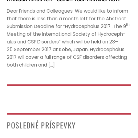
Dear Friends and Col­leagues, We would like to inform
that there is less than a month left for the Abstract
th
Sub­mis­sion Dead­line for “Hydro­ceph­alus 2017 ‑The 9
Meet­ing of the Inter­na­tion­al Soci­ety of Hydro­ceph­
alus and CSF Dis­orders” which will be held on 23–
25 Septem­ber 2017 at Kobe, Japan. Hydro­ceph­alus
2017 will cov­er a full range of CSF dis­orders affect­ing
both chil­dren and […]
POSLEDNÉ PRÍSPEVKY