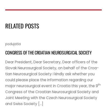
RELATED POSTS
podujatia
CONGRESS OF THE CROATIAN NEUROSURGICAL SOCIETY
Dear Pres­id­ent, Dear Sec­ret­ary, Dear officers of the
Slov­ak Neurosur­gic­al Soci­ety, on behalf of the Croa­
tian Neurosur­gic­al Soci­ety I kindly ask wheth­er you
could please place the inform­a­tion regard­ing our
th
major neurosur­gic­al event in Croa­tia this year, the 9
Con­gress of the Croa­tian Neurosur­gic­al Soci­ety and
Joint Meet­ing with the Czech Neurosur­gic­al Soci­ety
and Swiss Society […]