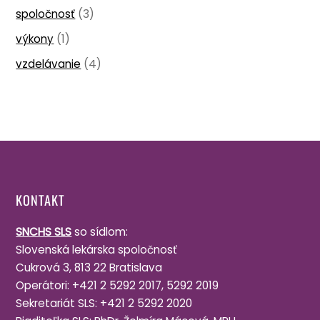
spoločnosť
(3)
výkony
(1)
vzdelávanie
(4)
KONTAKT
SNCHS SLS
so sídlom:
Slov­enská lekár­ska spoločnosť
Cuk­rová 3, 813 22 Bratislava
Oper­átori: +421 2 5292 2017, 5292 2019
Sek­ret­ar­iát SLS: +421 2 5292 2020