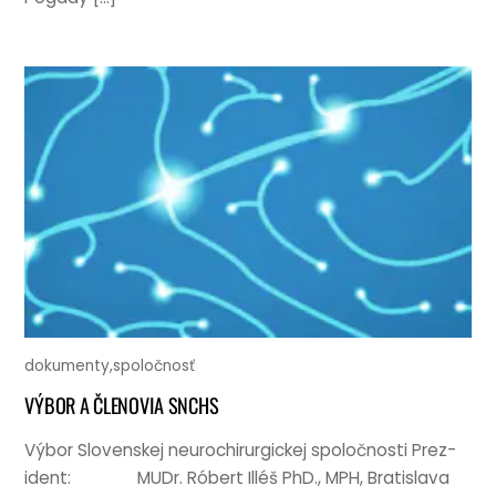
dokumenty
,
spoločnosť
VÝBOR A ČLENOVIA SNCHS
Výbor Slov­enskej neurochirur­gick­ej spo­ločnosti Prez­
ident: MUDr. Róbert Illéš PhD., MPH, Brat­is­lava