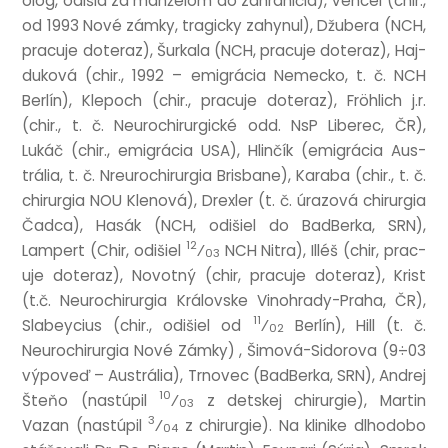
ológ, odišla za manželom do zahran­ičia), Vencel (chir.,
od 1993 Nové zámky, tra­gicky zahynul), Džubera (NCH,
prac­uje doteraz), Šurkala (NCH, prac­uje doteraz), Haj­
duková (chir., 1992 – emigrá­cia Nemecko, t. č. NCH
Ber­lín), Kle­poch (chir., prac­uje doteraz), Fröh­lich j.r.
(chir., t. č. Neurochirur­gické odd. NsP Liberec, ČR),
Lukáč (chir., emigrá­cia USA), Hlinčík (emigrá­cia Aus­
trália, t. č. Nreurochirur­gia Bris­bane), Kara­ba (chir., t. č.
chirur­gia NOU Klen­ová), Drexler (t. č. úrazová chirur­gia
Čad­ca), Hasák (NCH, odišiel do Bad­Berka, SRN),
12
Lampert (Chir, odišiel
⁄
NCH Nitra), Illéš (chir, prac­
03
uje doteraz), Novot­ný (chir, prac­uje doteraz), Krist
(t.č. Neurochirur­gia Královske Vinohrady-Praha, ČR),
11
Slabey­cius (chir., odišiel od
⁄
Ber­lín), Hill (t. č.
02
Neurochirur­gia Nové Zámky) , Šimová-Sidorova (9÷03
výpoveď – Aus­trália), Trnovec (Bad­Berka, SRN), Andrej
10
Šteňo (nastúpil
⁄
z det­skej chirur­gie), Mar­tin
03
3
Vazan (nastúpil
⁄
z chirur­gie). Na klinike dlhodobo
04