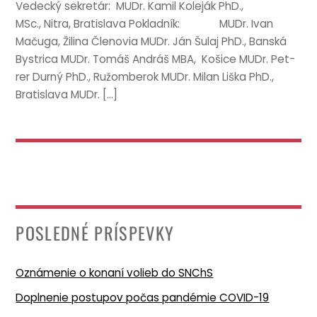
Vedecký sekretár: MUDr. Kamil Kole­ják PhD.,
MSc., Nitra, Brat­is­lava Pok­lad­ník: MUDr. Ivan
Mačuga, Žilina Člen­ov­ia MUDr. Ján Šulaj PhD., Banská
Bystrica MUDr. Tomáš Andráš MBA, Košice MUDr. Pet­
rer Durný PhD., Ružomber­ok MUDr. Mil­an Liška PhD.,
Brat­is­lava MUDr. […]
POSLEDNÉ PRÍSPEVKY
Oznámenie o konaní volieb do SNChS
Doplnenie postupov počas pandémie COVID-19