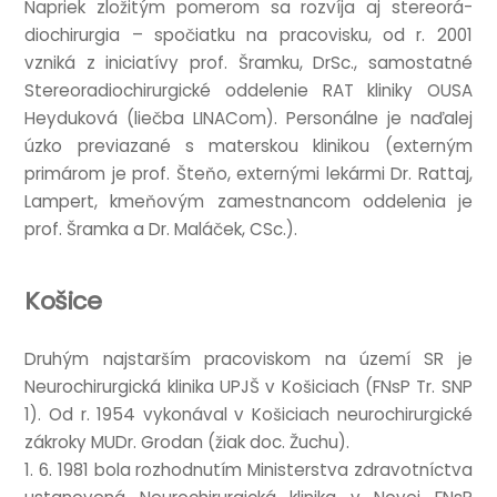
Napriek zložitým pomerom sa rozvíja aj ste­reor­á­
diochirur­gia – spoči­atku na pra­cov­isku, od r. 2001
vzniká z ini­ci­atívy prof. Šramku, DrSc., sam­o­stat­né
Ste­reora­diochirur­gické oddel­e­nie RAT kliniky OUSA
Hey­duková (liečba LIN­ACom). Per­sonál­ne je naďalej
úzko pre­viazané s mater­skou klinikou (extern­ým
primárom je prof. Šteňo, extern­ými lekármi Dr. Rat­taj,
Lampert, kmeňovým zamest­nan­com oddel­enia je
prof. Šramka a Dr. Maláček, CSc.).
Košice
Druhým najstarším pra­cov­iskom na území SR je
Neurochirur­gická klinika UPJŠ v Košiciach (FNsP Tr. SNP
1). Od r. 1954 vykonáv­al v Košiciach neurochirur­gické
zák­roky MUDr. Grodan (žiak doc. Žuchu).
1. 6. 1981 bola rozhod­nutím Min­is­ter­stva zdra­vot­níctva