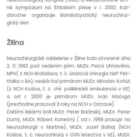
né sym­pózi­um na Štrb­skom plese v r. 2002. Kaž­
doročne organ­izuje Banskobystrický neurochirur­
gický deň.
Žilina
Neurochirur­gické oddel­e­nie v Žil­ine bolo otvorené dňa
2. 11. 1992 pod vedením prim. MUDr. Petra Uhnavého,
MPH( z NCH Brat­is­lava, t. č. úrazová chirur­gia NsP Pet­
ržalka v BA), neskôr bol primárom MUDr. Miroslav Kohút
(z NCH Košice, t. č. chir. polik­linická ambu­lan­cia v KE)
a od r. 2000 je primárom MUDr. Ivan Mačuga
(prechodne pra­co­v­al 3 roky na NCH v Ostrave).
Ďalšími lekármi boli MUDr. Peter Bač­in­ský, MUDr. Peter
Durný, MUDr. Róbert Konečný ( od r. 1999 prac­uje na
Neurochirur­gii v Mar­tine), MUDr. Jozef Bol­haj (NCH
Košice, t. č. neurochirurg v ÚVN letectva v KE), MUDr.