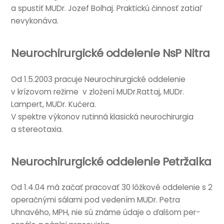
a spustiť MUDr. Jozef Bol­haj. Prak­tickú čin­nosť zatiaľ
nevykonáva.
Neurochirurgické oddelenie NsP Nitra
Od 1.5.2003 prac­uje Neurochirur­gické oddel­e­nie
v krízo­vom režime v zložení MUDr.Rattaj, MUDr.
Lampert, MUDr. Kučera.
V spektre výkonov rutin­ná klasická neurochirur­gia
a stereotaxia.
Neurochirurgické oddelenie Petržalka
Od 1.4.04 má začať pra­co­v­ať 30 lôžkové oddel­e­nie s 2
oper­ačnými sálami pod vedením MUDr. Petra
Uhnavého, MPH, nie sú známe úda­je o ďalšom per­