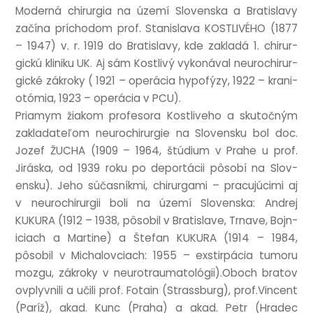
Mod­erná chirur­gia na území Slov­enska a Brat­is­lavy
začína prícho­dom prof. Stan­islava KOSTLIVÉHO (1877
– 1947) v. r. 1919 do Brat­is­lavy, kde zak­ladá 1. chirur­
gickú kliniku UK. Aj sám Kost­livý vykonáv­al neurochirur­
gické zák­roky ( 1921 – oper­á­cia hypo­fýzy, 1922 – krani­
otómia, 1923 – oper­á­cia v PCU).
Pri­amym žiakom pro­fe­sora Kost­live­ho a skutočným
zak­lad­ateľom neurochirur­gie na Slov­ensku bol doc.
Jozef ŽUCHA (1909 – 1964, štú­di­um v Prahe u prof.
Jiráska, od 1939 roku po deportá­cii pôsobí na Slov­
ensku). Jeho súčas­níkmi, chirur­gami – prac­ujúcimi aj
v neurochirur­gii boli na území Slov­enska: Andrej
KUKURA (1912 – 1938, pôsobil v Brat­is­lave, Trnave, Bojn­
iciach a Mar­tine) a Šte­fan KUKURA (1914 – 1984,
pôsobil v Michalovciach: 1955 – exstirpá­cia tumoru
mozgu, zák­roky v neurotraumatológii).Oboch bratov
ovplyvnili a učili prof. Fotain (Strass­burg), prof.Vincent
(Paríž), akad. Kunc (Praha) a akad. Petr (Hradec