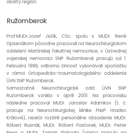
okolitý región.
Ružomberok
Prof.MUDr.Jozef Ježík, CSc. spolu s MUDr. René
Opšenákom pôvodne pra­co­v­ali na Neurochirur­gickom
oddelení Mar­t­in­skej fak­ult­nej nemoc­nice, v Ústred­nej
vojenskej nemoc­nici SNP Ružomber­ok prac­ujú od 1.
Feb­ruára 1999, odbornú čin­nosť vykonávali spoči­atku
v rámci Orto­pedicko-trau­mato­lo­gick­ého oddel­enia
ÚVN SNP Ružomberok.
Sam­o­stat­né Neurochirur­gické odd. ÚVN SNP
Ružomber­ok vznik­lo v apríli 2001. Na pra­cov­isku
následne pra­co­v­al MUDr. Jaroslav Adamkov (t. č.
prac­uje na Neurochirur­gick­ej klinike FNsP Hradec
Králové), neskôr rozšírili per­sonál­ne obsad­enie MUDr.
Róbert Rus­nák, MUDr. Róbert Pastorek, MUDr. Peter
Rexa a MUDr. Tomáš Sloboda (všetci prac­ujú na