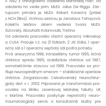
v 1992 z chirur­gick­ého oddel­enia Mar­t­in­skej FNsP, od
založenia ho vedie prim. MUDr. Júli­us De-Riggo. Zás­
tup­com primára je MUDr. Róbert Konečný (prišiel
z NCH Žilina). Vrch­nou ses­trou je Jaroslava Tol­nay­ová.
Kolektív lekárov okr­em vedenia tvor­ia: MUDr.
Šútovský, Abouharb Kolarovszki, Tretina.
Od založenia pra­cov­isko vlast­ní oper­ačný mik­roskop
a CUSA. Prac­uje t.č. na 21 lôžkach, 2 JIS lôžka, 1 oper­
ačný sál a 1 oper­ačný sep­tický sál podľa potreby.
Prvá aneuryzma 1996, intrasellárny tumor 1995, krčná
chrb­t­ica spredu 1995, sta­bil­izácie chrb­tice od 1997,
somatek­tómie stav­cov od 1999. Pra­cov­isko sa pro­
filuje neurospinálnym smerom – sta­bil­iz­a­čné oper­ácie
chrb­tice. Zor­ganizovalo Celoslov­enský neurochirur­
gický deň v r. 2002. Pri­pravená je trans­formá­cia pra­
cov­iska na kliniku Jeseniovej lekár­skej fak­ulty UK
v Mar­tine. Pra­cov­isko poskytuje nepretržitý neur­o­
trau­mato­lo­gický ser­vis a konzultačné služby pre