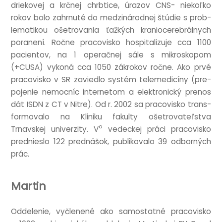
driekovej a krčnej chrb­tice, úrazov CNS- niekoľko
rokov bolo zahr­nuté do medz­inárod­nej štúdie s prob­
lem­atikou ošet­ro­vania ťažkých kranio­cerebrál­nych
por­an­ení. Ročne pra­cov­isko hos­pit­al­izuje cca 1100
pacientov, na 1 oper­ačnej sále s mik­rosko­pom
(+CUSA) vykoná cca 1050 zák­rokov ročne. Ako prvé
pra­cov­isko v SR zaviedlo sys­tém telemedicíny (pre­
po­jenie nemocníc inter­netom a elektronický prenos
dát ISDN z CT v Nitre). Od r. 2002 sa pra­cov­isko trans­
for­movalo na Kliniku fak­ulty ošet­ro­vateľstva
o
Trnavskej uni­verz­ity. V
vedeck­ej práci pra­cov­isko
pred­nieslo 122 pred­nášok, pub­likovalo 39 odborných
prác.
Martin
Oddel­e­nie, vyčlen­ené ako sam­o­stat­né pra­cov­isko