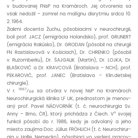
v budovanej FNsP na Kramároch. Jej otvorenia sa
však nedožil – zom­rel na malígnu disryt­miu srd­ca 10.
2. 1964.
Žiakmi docenta Žuchu, pôso­biacimi v neurochirur­gii,
boli prof. JACZ (emigrá­cia Holan­d­sko), prof. GRUNERT
(emigrá­cia Rakúsko), Dr. GRODAN (pôsobil na chirur­gii
FN Ras­tis­la­vová v Košiciach), Dr. CHRENKO (pôsobil
v Ružomberku), Dr. ŠAJGALIK (Mar­tin), Dr. LOJKA, Dr.
BLAŠKOVIČ a Dr. KRAVCOVÁ (Brat­is­lava – NCH), prof.
PEKAROVIČ, prof. JANEC (Brat­is­lava – Klin.detskej
chirurgie).
1967
V r.
⁄
sa otvára v novej NsP na Kramároch
68
Neurochirur­gická klinika LF UK, pred­nostom je men­ov­
aný prof. Pavel NÁDVORNÍK (t. č. neurochirur­gia Sv.
o
Anny – Brno, ČR), ktorý prichádza z Čiech. V
svo­jej
funk­cii pôsobí do r. 1986, kedy je odvolaný a jeho
miesto zaujíma Doc. Júli­us FRÖHLICH (t. č. Neurochirur­
gia v Halle, Nemecko), pôso­biaci vo vedení pra­cov­