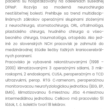
pacienti sú hos­pit­al­izovaný na odel­e­niach sused­nej
DFN­sP. Rozvíja sa mod­erná neurochirur­gia
nestíšiteľnej bolesti. Prehl­buje sa trend mul­tidiscip­
linár­nych zák­rokov oper­ačnými skupi­n­ami zloženými
z neurochirurga, sto­matochirurga, ORL, oftal­mológa,
pla­stick­ého chirurga, hrud­ného chirurga a všeo­
becného chirurga, trau­matológa, ortopéda. Ako jed­
iné zo slov­enských NCH pra­cov­ísk je zahr­nuté do
medz­inárod­nej štúdie liečby ťažkých kranio­cerebrál­
nych poranení.
Pra­cov­isko je vybavené rekonštruovanými (1998 –
2000) klimatizovanými 3 oper­ačnými sálami, 3 mik­
roskopmi, 2 endoskopmi, CUSA, per­op­er­ačným a TCD
ultrazvukmi, perop. RTG C‑ramenom, per­op­er­ačn­ou
mon­it­oro­va­cou neur­ofyzi­olo­gick­ou jed­notkou (EEG, EP,
EMG), klimatizovan­ou 6‑miestnou JISa 4‑miestnou
inter­mediál­nou jed­notkou. Celkovo má pra­cov­isko 51
lôžok, t. č. kolektív tvorí 18 lekárov.