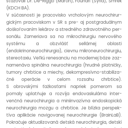
stážovali Dr. De-Riggo (Mar­tin), Foun­ari (Sýria), Smrek
(KDCH BA).
V súčas­nosti je pra­cov­isko vrcho­lovým neurochirur­
gick­ým pra­cov­iskom v SR s pre- aj post­graduálnym
doškoľovaním lekárov a stred­ného zdra­vot­ného per­
sonálu. Zameriava sa na mik­rochirur­giu nervového
sys­tému a obzvlášť sellárnej oblasti
(endokrinoneurochirur­gia), cievnu mik­roneurochirur­giu,
ste­reo­taxiu. Veľkú renes­an­ciu na mod­ernej báze zaz­
na­menáva spinálna neurochirur­gia (hrud­né plat­ničky,
tumory chrb­tice a miechy, dekom­presívno-sta­bil­iz­a­
čné oper­ácie v celom roz­sahu chrb­tice).
S obrovskými ťažkosťami napriek pomerom sa
pomaly uplatňuje a rozvíja endovaskulárna inter­
venčná neurochirur­gia a mini­in­vazívna endoskopická
neurochirur­gia mozgu a chrb­tice. Je blízka per­spek­
tíva aplikácie nav­igov­anej neurochirur­gie (Brain­LaB).
Pokračuje aktu­alizovaná det­ská neurochirur­gia, det­skí