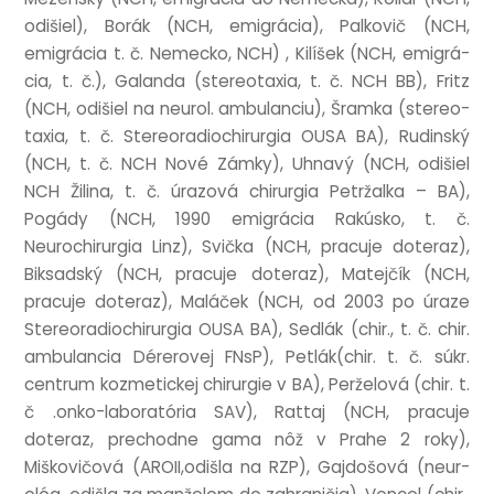
odišiel), Borák (NCH, emigrá­cia), Palkovič (NCH,
emigrá­cia t. č. Nemecko, NCH) , Kilíšek (NCH, emigrá­
cia, t. č.), Galanda (ste­reo­tax­ia, t. č. NCH BB), Fritz
(NCH, odišiel na neur­ol. ambu­lan­ciu), Šramka (ste­reo­
tax­ia, t. č. Ste­reora­diochirur­gia OUSA BA), Rud­in­ský
(NCH, t. č. NCH Nové Zámky), Uhnavý (NCH, odišiel
NCH Žilina, t. č. úrazová chirur­gia Pet­ržalka – BA),
Pogády (NCH, 1990 emigrá­cia Rakúsko, t. č.
Neurochirur­gia Linz), Svička (NCH, prac­uje doteraz),
Biksad­ský (NCH, prac­uje doteraz), Mate­jčík (NCH,
prac­uje doteraz), Maláček (NCH, od 2003 po úraze
Ste­reora­diochirur­gia OUSA BA), Sedlák (chir., t. č. chir.
ambu­lan­cia Dérer­ovej FNsP), Petlák(chir. t. č. súkr.
centrum koz­metick­ej chirur­gie v BA), Per­želová (chir. t.
č .onko-labor­atória SAV), Rat­taj (NCH, prac­uje
doteraz, prechodne gama nôž v Prahe 2 roky),
Miškovičová (AROII,odišla na RZP), Gaj­došová (neur­