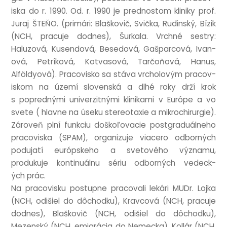
iska do r. 1990. Od. r. 1990 je pred­nostom kliniky prof.
Juraj ŠTEŇO. (primári: Blaškovič, Svička, Rud­in­ský, Bízik
(NCH, prac­uje dodnes), Šurkala. Vrch­né sestry:
Haluzová, Kusen­dová, Bese­dová, Gaš­par­cová, Ivan­
ová, Pet­ríková, Kotv­asová, Tarčoňová, Hanus,
Alföldy­ová). Pra­cov­isko sa stáva vrcho­lovým pra­cov­
iskom na území slov­enská a dlhé roky drží krok
s popred­nými uni­verz­it­nými klinikami v Európe a vo
svete ( hlavne na úseku ste­reo­tax­ie a mik­rochirur­gie).
Zároveň plní funk­ciu doškoľo­vacie post­graduál­ne­ho
pra­cov­iska (SPAM), organ­izuje viacero odborných
podu­jatí európske­ho a svetového výz­namu,
produkuje kontinuál­nu sériu odborných vedeck­
ých prác.
Na pra­cov­isku pos­tupne pra­co­v­ali lekári MUDr. Lojka
(NCH, odišiel do dôchodku), Krav­cová (NCH, prac­uje
dodnes), Blaškovič (NCH, odišiel do dôchodku),
Mezenský (NCH, emigrá­cia do Nemecka), Kollár (NCH,