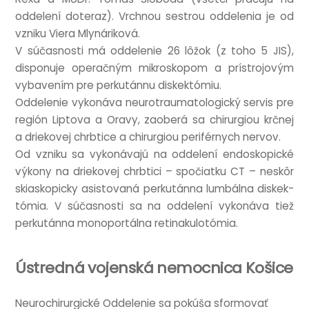
oddelení doteraz). Vrch­nou ses­trou oddel­enia je od
vzniku Viera Mlynáriková.
V súčas­nosti má oddel­e­nie 26 lôžok (z toho 5 JIS),
disponuje oper­ačným mik­rosko­pom a prístro­jovým
vybavením pre perkután­nu diskektómiu.
Oddel­e­nie vykonáva neur­o­trau­mato­lo­gický ser­vis pre
región Lipt­ova a Oravy, zaoberá sa chirur­giou krčnej
a driekovej chrb­tice a chirur­giou peri­fér­nych nervov.
Od vzniku sa vykonáva­jú na oddelení endoskopické
výkony na driekovej chrb­tici – spoči­atku CT – neskôr
ski­askopicky asist­ovaná perkutánna lum­bálna diskek­
tómia. V súčas­nosti sa na oddelení vykonáva tiež
perkutánna mono­portálna retinakulotómia.
Ústredná vojenská nemocnica Košice
Neurochirur­gické Oddel­e­nie sa pokúša sfor­movať