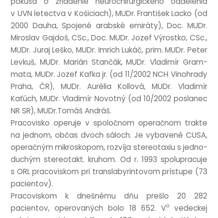
pokúša o zri­ad­enie neurochirur­gick­ého oddel­enia
v UVN letectva v Košiciach), MUDr. František Lacko (od
2000 Dauha, Spo­jené arab­ské emiráty), Doc. MUDr.
Miroslav Gaj­doš, CSc., Doc. MUDr. Jozef Výrostko, CSc.,
MUDr. Juraj Leško, MUDr. Imrich Lukáč, prim. MUDr. Peter
Levkuš, MUDr. Mar­ián Stančák, MUDr. Vladimír Gram­
mata, MUDr. Jozef Kafka jr. (od 11/​2002 NCH Vinohrady
Praha, ČR), MUDr. Aurélia Kollová, MUDr. Vladimír
Kaťúch, MUDr. Vladimír Novot­ný (od 10/​2002 poslanec
NR SR), MUDr.Tomáš Andráš.
Pra­cov­isko oper­uje v spo­ločnom oper­ačnom trakte
na jed­nom, občas dvoch sáloch. Je vybavené CUSA,
oper­ačným mik­rosko­pom, rozvíja ste­reo­taxiu s jed­no­
duch­ým ste­reo­takt. kruhom. Od r. 1993 spo­luprac­uje
s ORL pra­cov­iskom pri translabyrinto­vom prís­tupe (73
pacientov).
Pra­cov­iskom k dnešnému dňu prešlo 20 282
o
pacientov, oper­ovaných bolo 18 652. V
vedeck­ej