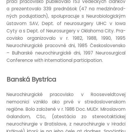
práci pra­cov­isko pub­likovalo 153 vedeck­ých článkov
a prezentovalo 339 pred­nášok (47 na medz­inárod­
ných podu­ja­tiach), spo­luprac­uje s Neuro­bi­o­lo­gick­ým
ústa­vom SAV, Dept. of neurosur­gery UIHC v Iowa
Cyty a s Dept. of Neurosur­gery v Oklahoma City. Pra­
cov­isko organizovalo v r. 1982, 1988, 1990, 1995
Neurochirur­gické pra­cov­né dni, 1985 Českoslov­ensko
– Bul­harské neurochirur­gické dni, 1997 Neurosur­gic­al
Con­fer­ence with inter­na­tion­al participation.
Banská Bystrica
Neurochirur­gické pra­cov­isko v Rooseveldtovej
nemoc­nici vznik­lo ako prvé v stredoslov­enskom
regióne. Bolo založené v r. 1986 Doc. MUDr. Mirosla­vom
Galan­dom, CSc, (atestá­cia zo ste­reo­tak­tick­ej
neurochirur­gie v Brat­is­lave, z neurochirur­gie v Hradci
Králové) ktorý je na jeho čele až dodnes. Spoči­atku