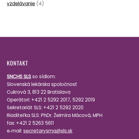
vzdelávanie
(4)
KONTAKT
SNCHS SLS
so sídlom:
Slov­enská lekár­ska spoločnosť
Cuk­rová 3, 813 22 Bratislava
Oper­átori: +421 2 5292 2017, 5292 2019
Sek­ret­ar­iát SLS: +421 2 5292 2020
Riaditeľka SLS: PhDr. Želmíra Mácová, MPH
fax: +421 2 5263 5611
e‑mail:
secretarysma@​sls.​sk