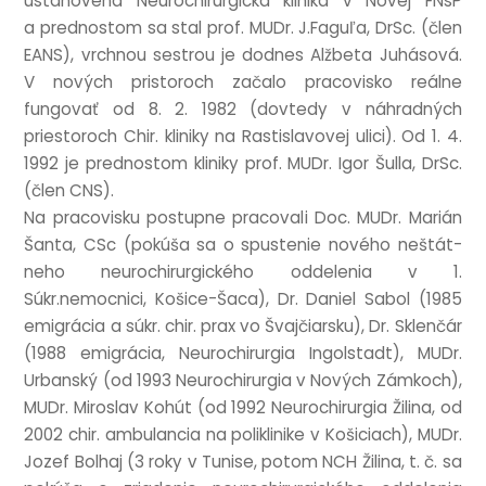
ustan­ovená Neurochirur­gická klinika v Novej FNsP
a pred­nostom sa stal prof. MUDr. J.Faguľa, DrSc. (člen
EANS), vrch­nou ses­trou je dodnes Alžbeta Juhásová.
V nových pris­toroch začalo pra­cov­isko reál­ne
fungov­ať od 8. 2. 1982 (dovtedy v náhrad­ných
priestoroch Chir. kliniky na Ras­tis­la­vovej ulici). Od 1. 4.
1992 je pred­nostom kliniky prof. MUDr. Igor Šulla, DrSc.
(člen CNS).
Na pra­cov­isku pos­tupne pra­co­v­ali Doc. MUDr. Mar­ián
Šanta, CSc (pokúša sa o spustenie nového neštát­
ne­ho neurochirur­gick­ého oddel­enia v 1.
Súkr.nemocnici, Košice-Šaca), Dr. Daniel Sabol (1985
emigrá­cia a súkr. chir. prax vo Šva­jči­arsku), Dr. Sklenčár
(1988 emigrá­cia, Neurochirur­gia Ingol­stadt), MUDr.
Urbanský (od 1993 Neurochirur­gia v Nových Zámkoch),
MUDr. Miroslav Kohút (od 1992 Neurochirur­gia Žilina, od
2002 chir. ambu­lan­cia na polik­linike v Košiciach), MUDr.
Jozef Bol­haj (3 roky v Tunise, potom NCH Žilina, t. č. sa