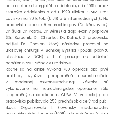
bolo úsekom chirur­gick­ého oddel­enia, od r. 1991 sam­o­
stat­ným oddelením a od r. 1999 Klinikou SPAM. Pra­
cov­isko má 30 lôžok, (5 JIS a 5 inter­mediál­nych).. Na
pra­cov­isku prac­uje 5 neurochirur­gov (Dr. Kňazovický,
Dr. Šulaj, Dr. Patráš, Dr. Béreš) a traja lekári v prí­prave
(Dr. Barbeník, Dr. Chren­ko, Dr. Kalina). Z pra­cov­iska
odišiel Dr. Chovan, ktorý následne pra­co­v­al na
úrazovej chirur­gii v Banskej Bystrici (počas pobytu
atestá­cia z NCH) a t. č. prac­uje na oddelení
popálenín NsP Ružinov v Bratislave.
Ročne sa na klinike vykoná 700 oper­á­cii, ako prvé
prak­ticky využíva per­op­er­ačnú neur­ostim­ulá­ciu
v mod­ernej mik­roneurochirur­gii. Zák­roky sú
vykonávané na neurochirur­gick­ej oper­ačnej sále
o
s oper­ačným mik­rosko­pom, CUSA, V
vedeck­ej práci
pra­cov­isko pub­likovalo 253 pred­nášok a celý rad pub­
liká­cii. Organizovalo 1. Slov­enský medz­inárod­ný
neurochirur­gický kon­gres (1996) a Medz­inárod­né zim­