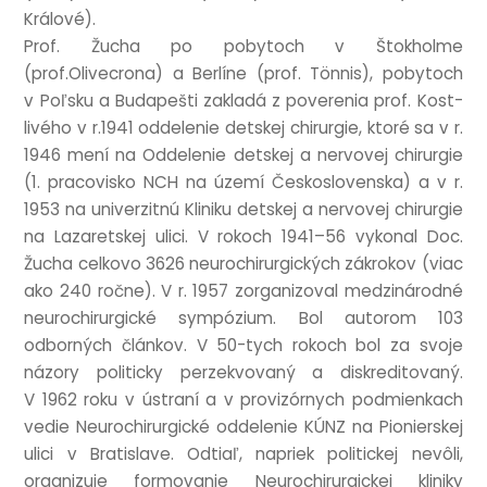
Králové).
Prof. Žucha po pobytoch v Štok­holme
(prof.Olivecrona) a Ber­líne (prof. Tön­nis), pobytoch
v Poľsku a Bud­apešti zak­ladá z poverenia prof. Kost­
livého v r.1941 oddel­e­nie det­skej chirur­gie, ktoré sa v r.
1946 mení na Oddel­e­nie det­skej a nervovej chirur­gie
(1. pra­cov­isko NCH na území Českoslov­enska) a v r.
1953 na uni­verz­it­nú Kliniku det­skej a nervovej chirur­gie
na Laz­aret­skej ulici. V rokoch 1941–56 vykon­al Doc.
Žucha celkovo 3626 neurochirur­gick­ých zák­rokov (viac
ako 240 ročne). V r. 1957 zor­ganizov­al medz­inárod­né
neurochirur­gické sym­pózi­um. Bol autorom 103
odborných článkov. V 50-tych rokoch bol za svo­je
názory politicky perzek­vovaný a diskred­itovaný.
V 1962 roku v ústraní a v prov­izór­nych pod­mi­en­kach
vedie Neurochirur­gické oddel­e­nie KÚNZ na Pionier­skej
ulici v Brat­is­lave. Odtiaľ, napriek politick­ej nevôli,
organ­izuje for­movanie Neurochirur­gick­ej kliniky