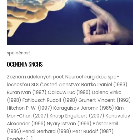
spoločnosť
OCENENIA SNCHS
Zoz­nam udelených pôct Neurochirur­gick­ou spo­
ločnosťou SLS Čest­né člen­stvo: Bartko Daniel (1983)
Bur­an Ivan (1997) Cali­auw Luc (1996) Dol­enc Vinko
(1998) Fahl­busch Rudolf (1998) Gru­nert Vin­cent (1992)
Hitchon P. W. (1997) Karaguisov Jaromir (1985) Kim
Mon-Chan (2007) Kno­sp Engel­bert (2007) Konovalov
Alex­an­der (1996) Nyary Istvan (1996) Pástor Emil
(1986) Pendl Ger­hard (1998) Petr Rudolf (1987)
Pogády […]